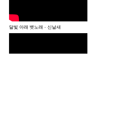
달빛 아래 뱃노래 - 신날새
너를 처음본 그해 봄날 - 신날새